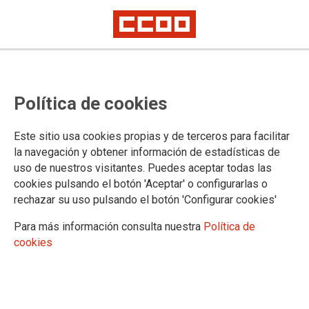
El IPC crece al 2,3% pero el coste
Política de cookies
de la vida se encarece aún más
por la fuerte subida de la vivienda
Este sitio usa cookies propias y de terceros para facilitar
la navegación y obtener información de estadísticas de
uso de nuestros visitantes. Puedes aceptar todas las
15/07/2025.
cookies pulsando el botón 'Aceptar' o configurarlas o
rechazar su uso pulsando el botón 'Configurar cookies'
Claves:
Para más información consulta nuestra
Política de
La subida interanual de los precios se acelera hasta el 2,3% en
cookies
junio
, dos décimas más que en mayo, mientras que la inflación
subyacente no varía y se mantiene en el 2,2%. La subida del IPC
general se acelera por el alza de los carburantes frente a las bajadas de
hace un año. Vivienda (suministros del hogar) y hostelería son los
grupos más inflacionistas, con subidas de precios superiores al 4%