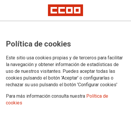
El encarecimiento de la vivienda
Política de cookies
dispara el coste de la vida de
muchos hogares por encima del
Este sitio usa cookies propias y de terceros para facilitar
IPC
la navegación y obtener información de estadísticas de
uso de nuestros visitantes. Puedes aceptar todas las
cookies pulsando el botón 'Aceptar' o configurarlas o
rechazar su uso pulsando el botón 'Configurar cookies'
12/09/2025.
Para más información consulta nuestra
Política de
Claves:
cookies
Los precios no han subido en agosto respecto a julio y mantienen
su variación interanual en el 2,7%
, mientras que la inflación
subyacente sube una décima hasta el 2,4% interanual. Vivienda
(suministros del hogar) y restaurantes y hoteles son los grupos más