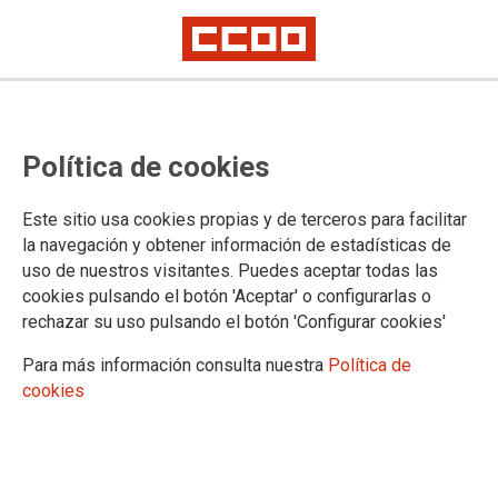
Los nuevos contratos de alquiler
Política de cookies
desbordan el salario
Este sitio usa cookies propias y de terceros para facilitar
la navegación y obtener información de estadísticas de
29/05/2026.
uso de nuestros visitantes. Puedes aceptar todas las
cookies pulsando el botón 'Aceptar' o configurarlas o
España arrastra desde hace décadas un grave problema de
rechazar su uso pulsando el botón 'Configurar cookies'
carestía de acceso a la vivienda en propiedad, que en los últimos
años se ha trasladado también a la vivienda en alquiler. En la
Para más información consulta nuestra
Política de
vivienda de alquiler de mercado de las principales zonas urbanas
cookies
del país se están reproduciendo de forma acelerada los problemas
de inaccesibilidad e imposibilidad de emancipación de la vivienda
en propiedad.
La burbuja del ladrillo (2000-2008) dejó como herencia una larga
Gran Recesión con una gestión de la crisis basada la austeridad y