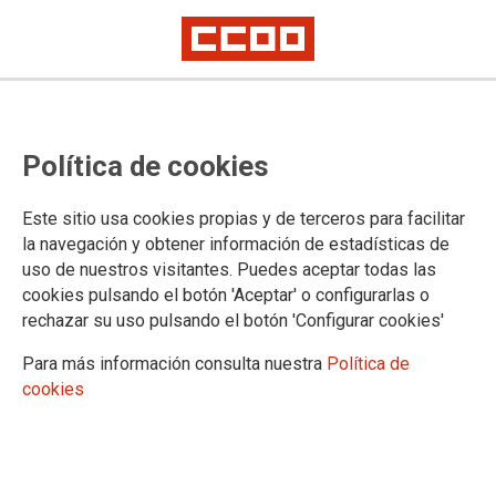
COYUNTURA
Política de cookies
Paro registrado
Índice de Precios al Consumo (IPC)
Este sitio usa cookies propias y de terceros para facilitar
Encuesta de Población Activa (EPA)
la navegación y obtener información de estadísticas de
Márgenes empresariales
uso de nuestros visitantes. Puedes aceptar todas las
cookies pulsando el botón 'Aceptar' o configurarlas o
rechazar su uso pulsando el botón 'Configurar cookies'
¿Qué condiciones
Para más información consulta nuestra
Política de
laborales se van a
cookies
encontrar quienes
ahora eligen sus