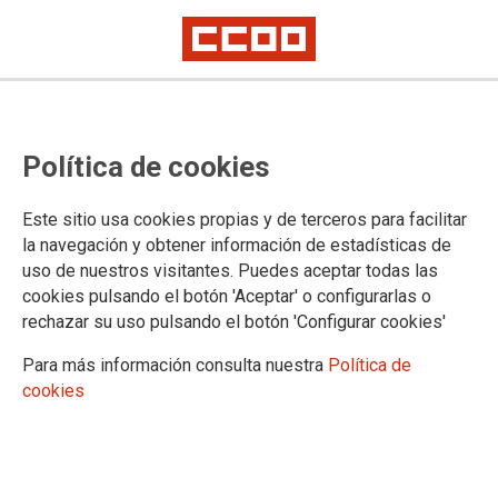
La carestía de la vivienda
Política de cookies
neutraliza las mejoras salariales
Este sitio usa cookies propias y de terceros para facilitar
la navegación y obtener información de estadísticas de
15/10/2025.
uso de nuestros visitantes. Puedes aceptar todas las
cookies pulsando el botón 'Aceptar' o configurarlas o
Claves:
rechazar su uso pulsando el botón 'Configurar cookies'
La inflación general repunta al 3,0% interanual en septiembre
,
mientras que la subyacente -sin alimentos frescos ni energía- se
Para más información consulta nuestra
Política de
mantiene en el 2,4%. El repunte se explica por carburantes y
cookies
lubricantes y vivienda y suministros (bajan menos de lo que lo hicieron
en septiembre de 2024). Los grupos más inflacionistas son suministros
(luz, gas, … +7,1%) y hostelería (+4,3%).
Los salarios pactados ganan 1 punto de poder de compra respecto
al IPC
. Hasta septiembre, los salarios pactados crecen el 3,5% de